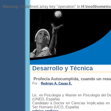
Warning
: Undefined array key "operation" in
H:\root\home\r
Desarrollo y Técnica
Profecía Autocumplida, cuando un resu
Por...
Rodrigo A. Cauas E.
Lic. en Psicología y Master en Psicología del De
(UNED, España)
Candidato a Doctor en Ciencias Implicadas en 
Ser Humano (UCO, España)