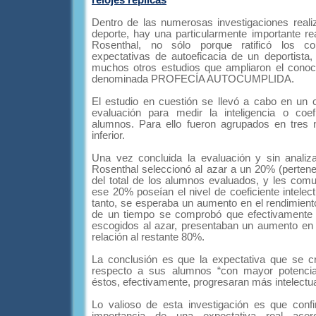
relojes replicas
Dentro de las numerosas investigaciones realiz
deporte, hay una particularmente importante rea
Rosenthal, no sólo porque ratificó los c
expectativas de autoeficacia de un deportist
muchos otros estudios que ampliaron el conoc
denominada PROFECÍA AUTOCUMPLIDA.
El estudio en cuestión se llevó a cabo en un co
evaluación para medir la inteligencia o coefi
alumnos. Para ello fueron agrupados en tres n
inferior.
Una vez concluida la evaluación y sin analizar
Rosenthal seleccionó al azar a un 20% (pertenec
del total de los alumnos evaluados, y les comu
ese 20% poseían el nivel de coeficiente intelect
tanto, se esperaba un aumento en el rendimiento
de un tiempo se comprobó que efectivamente
escogidos al azar, presentaban un aumento en e
relación al restante 80%.
La conclusión es que la expectativa que se c
respecto a sus alumnos “con mayor potencial 
éstos, efectivamente, progresaran más intelectu
Lo valioso de esta investigación es que conf