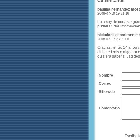
Comentarios
paulina hernandez mos
2008-07-19 19:21:16
hola soy de cortazar gua
pudieran dar informacion
biuludanii altamirano 
2008-07-17 23:35:00
Gracias. tengo 14 años y
club de tenis o algo por
quisiera saber si usted
Nombre
Correo
Sitio web
Comentario
Escribe l