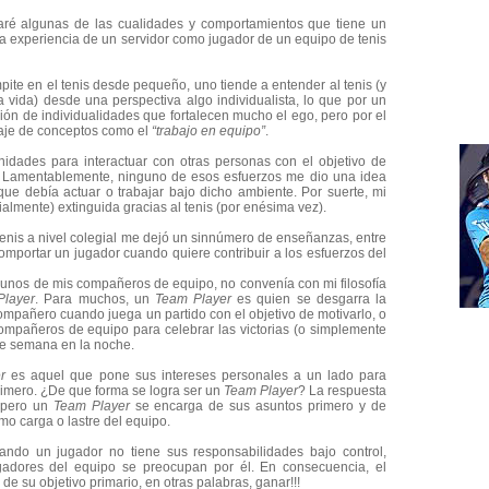
aré algunas de las cualidades y comportamientos que tiene un
a experiencia de un servidor como jugador de un equipo de tenis
te en el tenis desde pequeño, uno tiende a entender al tenis (y
 vida) desde una perspectiva algo individualista, lo que por un
nsión de individualidades que fortalecen mucho el ego, pero por el
izaje de conceptos como el
“trabajo en equipo”
.
nidades para interactuar con otras personas con el objetivo de
. Lamentablemente, ninguno de esos esfuerzos me dio una idea
que debía actuar o trabajar bajo dicho ambiente. Por suerte, mi
ialmente) extinguida gracias al tenis (por enésima vez).
tenis a nivel colegial me dejó un sinnúmero de enseñanzas, entre
omportar un jugador cuando quiere contribuir a los esfuerzos del
gunos de mis compañeros de equipo, no convenía con mi filosofía
Player
. Para muchos, un
Team Player
es quien se desgarra la
ompañero cuando juega un partido con el objetivo de motivarlo, o
compañeros de equipo para celebrar las victorias (o simplemente
 de semana en la noche.
r
es aquel que pone sus intereses personales a un lado para
rimero. ¿De que forma se logra ser un
Team Player
? La respuesta
, pero un
Team Player
se encarga de sus asuntos primero y de
mo carga o lastre del equipo.
ndo un jugador no tiene sus responsabilidades bajo control,
adores del equipo se preocupan por él. En consecuencia, el
 de su objetivo primario, en otras palabras, ganar!!!