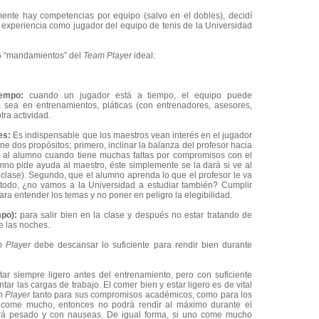
lmente hay competencias por equipo (salvo en el dobles), decidí
 experiencia como jugador del equipo de tenis de la Universidad
15 “mandamientos” del
Team Player
ideal:
iempo:
cuando un jugador está a tiempo, el equipo puede
 sea en entrenamientos, pláticas (con entrenadores, asesores,
otra actividad.
ses:
Es indispensable que los maestros vean interés en el jugador
ene dos propósitos; primero, inclinar la balanza del profesor hacia
 al alumno cuando tiene muchas faltas por compromisos con el
mno pide ayuda al maestro, éste simplemente se la dará si ve al
clase). Segundo, que el alumno aprenda lo que el profesor le va
todo, ¿no vamos a la Universidad a estudiar también? Cumplir
ara entender los temas y no poner en peligro la elegibilidad.
po):
para salir bien en la clase y después no estar tratando de
e las noches.
 Player
debe descansar lo suficiente para rendir bien durante
ar siempre ligero antes del entrenamiento, pero con suficiente
ar las cargas de trabajo. El comer bien y estar ligero es de vital
 Player
tanto para sus compromisos académicos, como para los
or come mucho, entonces no podrá rendir al máximo durante el
irá pesado y con nauseas. De igual forma, si uno come mucho