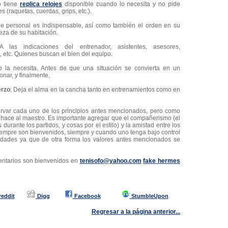
 tiene
replica relojes
disponible cuando lo necesita y no pide
s (raquetas, cuerdas, grips, etc.).
e personal es indispensable, así como también el orden en su
ieza de su habitación.
 las indicaciones del entrenador, asistentes, asesores,
, etc. Quienes buscan el bien del equipo.
la necesita. Antes de que una situación se convierta en un
onar, y finalmente,
erzo
: Deja el alma en la cancha tanto en entrenamientos como en
servar cada uno de los principios antes mencionados, pero como
ca hace al maestro. Es importante agregar que el compañerismo (el
urante los partidos, y cosas por el estilo) y la amistad entre los
iempre son bienvenidos, siempre y cuando uno tenga bajo control
idades ya que de otra forma los valores antes mencionados se
ntarios son bienvenidos en
tenisofo@yahoo.com
fake hermes
reddit
Digg
Facebook
StumbleUpon
Regresar a la página anterior...