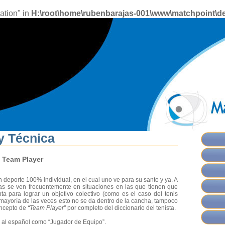
ation" in
H:\root\home\rubenbarajas-001\www\matchpoint\de
y Técnica
, Team Player
n deporte 100% individual, en el cual uno ve para su santo y ya. A
stas se ven frecuentemente en situaciones en las que tienen que
ta para lograr un objetivo colectivo (como es el caso del tenis
la mayoría de las veces esto no se da dentro de la cancha, tampoco
oncepto de
“Team Player”
por completo del diccionario del tenista.
 al español como “Jugador de Equipo”.