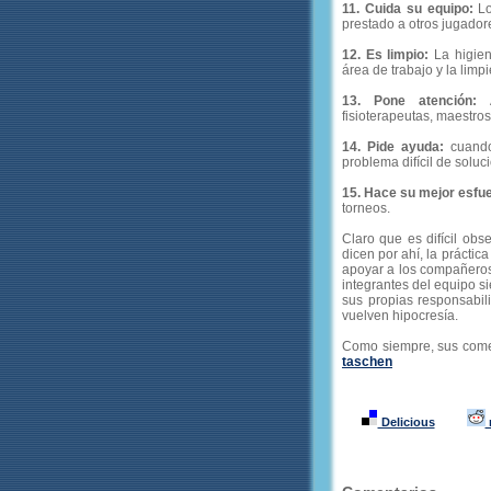
11. Cuida su equipo:
Lo
prestado a otros jugadore
12. Es limpio:
La higien
área de trabajo y la limp
13. Pone atención:
A
fisioterapeutas, maestros
14. Pide ayuda:
cuando 
problema difícil de soluci
15. Hace su mejor esfu
torneos.
Claro que es difícil ob
dicen por ahí, la prácti
apoyar a los compañeros d
integrantes del equipo s
sus propias responsabil
vuelven hipocresía.
Como siempre, sus come
taschen
Delicious