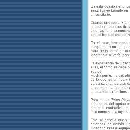
En ésta ocasión enunci
Team Player
basado en l
universitario.
Cuando uno juega y compi
a muchos aspectos de la
lado, facilita la compre
otro, dificulta el aprend
En mi caso, tuve oportu
integrarme a un equipo
clara de la forma en la 
ignorancia se vería (parc
La experiencia de jugar 
ellas, el cómo se debe c
equipo.
Mucha gente, incluso al
de lo que es un
Team 
garganta gritando a su c
quien se junta con los 
para celebrar) los fines
Para mí, un
Team Playe
poner a los del equipo p
parecerá contradictoria
esta forma se excluye co
Esto se debe a que cua
entonces los demás jug
jugador distrae al equipo