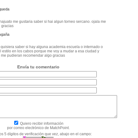
queda
najuato me gustaria saber si hai algun torneo sercano. ojala me
 gracias
magaña
 quisiera saber si hay alguna academia escuela o internado o
 el estilo en los cabos porque me voy a mudar a esa ciudad y
es me pudieran recomendar algo gracias
Envía tu comentario
Quiero recibir información
por correo electrónico de MatchPoint.
os 5 dígitos de verificación que vez, abajo en el campo: