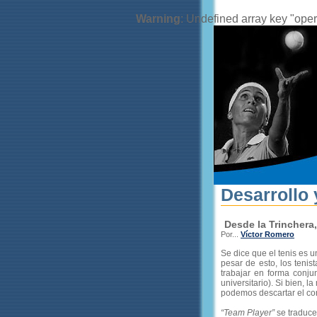
Warning
: Undefined array key "oper
Desarrollo 
Desde la Trinchera
Por...
Víctor Romero
Se dice que el tenis es u
pesar de esto, los teni
trabajar en forma conjun
universitario). Si bien, 
podemos descartar el c
“Team Player”
se traduce