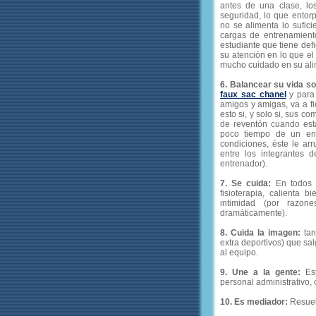
antes de una clase, lo
seguridad, lo que entorp
no se alimenta lo sufic
cargas de entrenamiento
estudiante que tiene def
su atención en lo que el 
mucho cuidado en su ali
6. Balancear su vida so
faux sac chanel
y para 
amigos y amigas, va a fi
esto si, y solo si, sus 
de reventón cuando es
poco tiempo de un ent
condiciones, éste le ar
entre los integrantes 
entrenador).
7. Se cuida:
En todos l
fisioterapia, calienta
intimidad (por razon
dramáticamente).
8. Cuida la imagen:
tan
extra deportivos) que sal
al equipo.
9. Une a la gente:
Est
personal administrativo, 
10. Es mediador:
Resuel