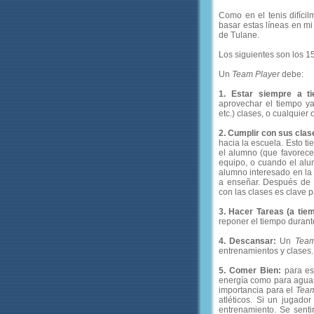
Como en el tenis difíci
basar estas líneas en mi
de Tulane.
Los siguientes son los 
Un
Team Player
debe:
1. Estar siempre a t
aprovechar el tiempo ya
etc.) clases, o cualquier 
2. Cumplir con sus cla
hacia la escuela. Esto ti
el alumno (que favorece
equipo, o cuando el alu
alumno interesado en la 
a enseñar. Después de 
con las clases es clave p
3. Hacer Tareas (a tiem
reponer el tiempo durant
4. Descansar:
Un
Team
entrenamientos y clases.
5. Comer Bien:
para est
energía como para aguant
importancia para el
Team
atléticos. Si un jugad
entrenamiento. Se sent