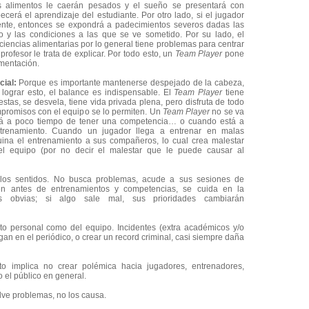
s alimentos le caerán pesados y el sueño se presentará con
ecerá el aprendizaje del estudiante. Por otro lado, si el jugador
iente, entonces se expondrá a padecimientos severos dadas las
 y las condiciones a las que se ve sometido. Por su lado, el
iciencias alimentarias por lo general tiene problemas para centrar
profesor le trata de explicar. Por todo esto, un
Team Player
pone
mentación.
cial:
Porque es importante mantenerse despejado de la cabeza,
lograr esto, el balance es indispensable. El
Team Player
tiene
estas, se desvela, tiene vida privada plena, pero disfruta de todo
compromisos con el equipo se lo permiten. Un
Team Player
no se va
tá a poco tiempo de tener una competencia… o cuando está a
renamiento. Cuando un jugador llega a entrenar en malas
ruina el entrenamiento a sus compañeros, lo cual crea malestar
del equipo (por no decir el malestar que le puede causar al
os sentidos. No busca problemas, acude a sus sesiones de
 bien antes de entrenamientos y competencias, se cuida en la
es obvias; si algo sale mal, sus prioridades cambiarán
to personal como del equipo. Incidentes (extra académicos y/o
gan en el periódico, o crear un record criminal, casi siempre daña
o implica no crear polémica hacia jugadores, entrenadores,
o el público en general.
ve problemas, no los causa.